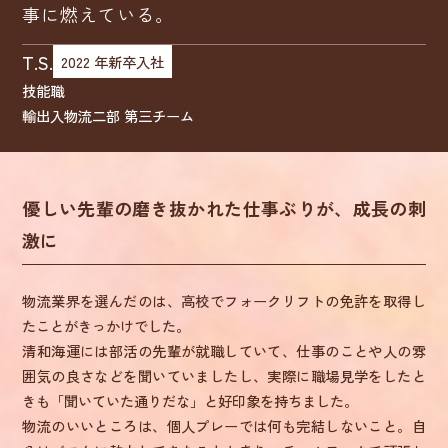
事に燃えている。
T.S.
2022 年新卒入社
技能職
輸出入物流二部 第三チーム
清和海運を知る
3分でわかる清和海運
会社を知る
優しい先輩の磨き抜かれた仕事ぶりが、成長の刺
激に
物流業界とは
会社概要
仕事を知る
社長インタビュー
事業紹介
物流業界を選んだのは、高校でフォークリフトの免許を取得し
社員インタビュー
たことがきっかけでした。
採用方針
清和海運には部活の先輩が就職していて、仕事のことや人の雰
チーム長 K.K.
囲気の良さなどを聞いていましたし、実際に職場見学をしたと
環境を知る
きも「聞いていた通りだな」と好印象を持ちました。
技能職 Y.W.
物流のいいところは、個人プレーでは何も完結しないこと。自
清和海運での働き方