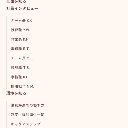
仕事を知る
社員インタビュー
チーム長 K.K.
技能職 Y.W.
作業長 K.H.
事務職 R.T.
チーム長 Y.T.
技能職 T.S.
事務職 K.E.
採用担当 N.M.
環境を知る
清和海運での働き方
制度・福利厚生一覧
キャリアステップ