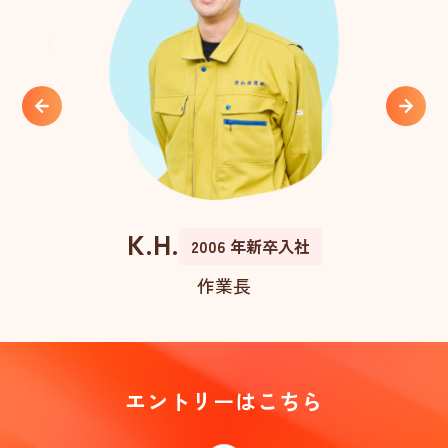
K.H.
R.
入社
2006 年新卒入社
作業長
エントリーはこちら