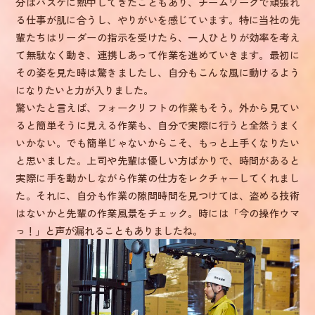
分はバスケに熱中してきたこともあり、チームワークで頑張れ
作業長 K.H.
る仕事が肌に合うし、やりがいを感じています。特に当社の先
制度・福利厚生一覧
輩たちはリーダーの指示を受けたら、一人ひとりが効率を考え
事務職 R.T.
て無駄なく動き、連携しあって作業を進めていきます。最初に
キャリアステップ
その姿を見た時は驚きましたし、自分もこんな風に動けるよう
チーム長 Y.T.
になりたいと力が入りました。
入社後の流れ
驚いたと言えば、フォークリフトの作業もそう。外から見てい
技能職 T.S.
ると簡単そうに見える作業も、自分で実際に行うと全然うまく
いかない。でも簡単じゃないからこそ、もっと上手くなりたい
事務職 K.E.
と思いました。上司や先輩は優しい方ばかりで、時間があると
実際に手を動かしながら作業の仕方をレクチャーしてくれまし
採用担当 N.M.
た。それに、自分も作業の隙間時間を見つけては、盗める技術
はないかと先輩の作業風景をチェック。時には「今の操作ウマ
っ！」と声が漏れることもありましたね。