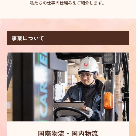
私たちの仕事の仕組みをご紹介します。
清和海運を知る
事業について
3分でわかる清和海運
会社を知る
物流業界とは
会社概要
仕事を知る
社長インタビュー
事業紹介
社員インタビュー
採用方針
チーム長 K.K.
環境を知る
技能職 Y.W.
清和海運での働き方
作業長 K.H.
制度・福利厚生一覧
国際物流・国内物流