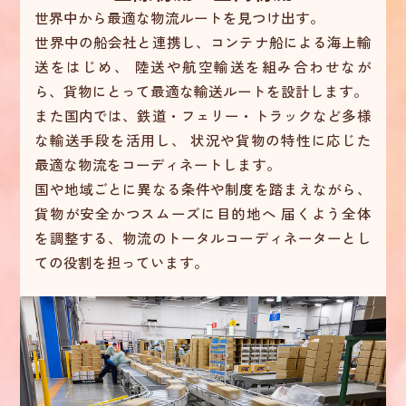
事務職 R.T.
キャリアステップ
世界中から最適な物流ルートを見つけ出す。
世界中の船会社と連携し、コンテナ船による海上輸
チーム長 Y.T.
入社後の流れ
送をはじめ、
陸送や航空輸送を組み合わせなが
技能職 T.S.
ら、貨物にとって最適な輸送ルートを設計します。
また国内では、鉄道・フェリー・トラックなど多様
事務職 K.E.
な輸送手段を活用し、
状況や貨物の特性に応じた
最適な物流をコーディネートします。
採用担当 N.M.
国や地域ごとに異なる条件や制度を踏まえながら、
貨物が安全かつスムーズに目的地へ
届くよう全体
を調整する、物流のトータルコーディネーターとし
ての役割を担っています。