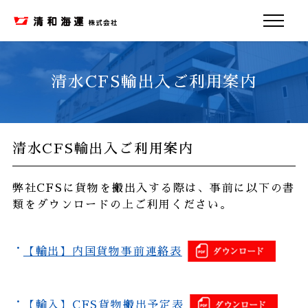
企業情報
清水CFS輸出入ご利用案内
代表者
メッセージ
清水CFS輸出入ご利用案内
沿革
当社の強み
弊社CFSに貨物を搬出入する際は、事前に以下の書
類をダウンロードの上ご利用ください。
当社の
取り組み
【輸出】内国貨物事前連絡表
当社の
サービス紹介
【輸入】CFS貨物搬出予定表